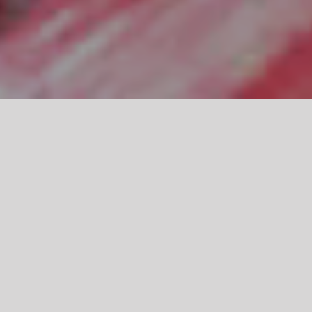
ESPACIO DE
MOVIMIENTO L
con Paco Corre
Movimiento Libre es un espacio de expre
música, donde la palabra y el pensamien
otorgar ese poder al movimiento natural 