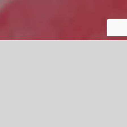
IBRE
deras y Manuel Amián
sión, juego y auto-observación en una sesión de casi 2 horas de
to verbal pierden poder. Hacemos el acto y entrenamiento de
e intuitivo, a las sensaciones corporales, a las emociones que